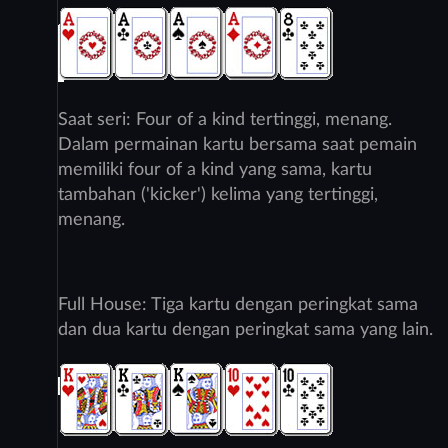
Saat seri: Four of a kind tertinggi, menang.
Dalam permainan kartu bersama saat pemain
memiliki four of a kind yang sama, kartu
tambahan ('kicker') kelima yang tertinggi,
menang.
Full House: Tiga kartu dengan peringkat sama
dan dua kartu dengan peringkat sama yang lain.