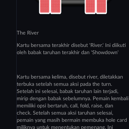
The River
Kartu bersama terakhir disebut 'River.' Ini diikuti
oleh babak taruhan terakhir dan 'Showdown'
Kartu bersama kelima, disebut river, diletakkan
terbuka setelah semua aksi pada the turn.
Setelah ini selesai, babak taruhan lain terjadi,
mirip dengan babak sebelumnya. Pemain kembali
memiliki opsi bertaruh, call, fold, raise, dan
check. Setelah semua aksi taruhan selesai,
pemain yang masih bermain membuka hole card
miliknya untuk menentukan pemenang. Ini