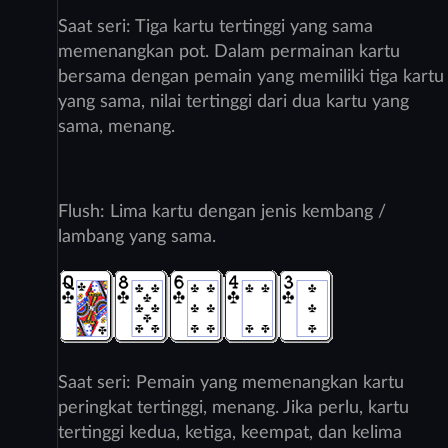
Saat seri: Tiga kartu tertinggi yang sama
memenangkan pot. Dalam permainan kartu
bersama dengan pemain yang memiliki tiga kartu
yang sama, nilai tertinggi dari dua kartu yang
sama, menang.
Flush: Lima kartu dengan jenis kembang /
lambang yang sama.
Saat seri: Pemain yang memenangkan kartu
peringkat tertinggi, menang. Jika perlu, kartu
tertinggi kedua, ketiga, keempat, dan kelima