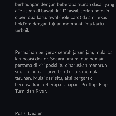
berhadapan dengan beberapa aturan dasar yang
dijelaskan di bawah ini. Di awal, setiap pemain
diberi dua kartu awal (hole card) dalam Texas
hold'em dengan tujuan membuat lima kartu
terbaik.
Permainan bergerak searah jarum jam, mulai dari
kiri posisi dealer. Secara umum, dua pemain
pertama di kiri posisi itu diharuskan menaruh
small blind dan large blind untuk memulai
taruhan. Mulai dari situ, aksi bergerak
berdasarkan beberapa tahapan: Preflop, Flop,
Turn, dan River.
Posisi Dealer