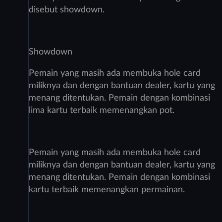
disebut showdown.
Showdown
Pemain yang masih ada membuka hole card
miliknya dan dengan bantuan dealer, kartu yang
menang ditentukan. Pemain dengan kombinasi
lima kartu terbaik memenangkan pot.
Pemain yang masih ada membuka hole card
miliknya dan dengan bantuan dealer, kartu yang
menang ditentukan. Pemain dengan kombinasi
kartu terbaik memenangkan permainan.