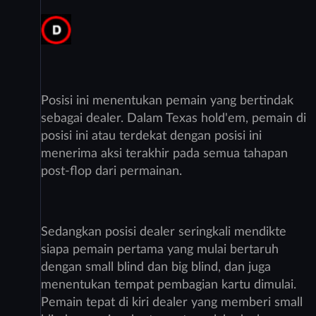
Posisi ini menentukan pemain yang bertindak
sebagai dealer. Dalam Texas hold'em, pemain di
posisi ini atau terdekat dengan posisi ini
menerima aksi terakhir pada semua tahapan
post-flop dari permainan.
Sedangkan posisi dealer seringkali mendikte
siapa pemain pertama yang mulai bertaruh
dengan small blind dan big blind, dan juga
menentukan tempat pembagian kartu dimulai.
Pemain tepat di kiri dealer yang memberi small