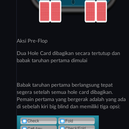
Aksi Pre-Flop
Dua Hole Card dibagikan secara tertutup dan
babak taruhan pertama dimulai
Babak taruhan pertama berlangsung tepat
segera setelah semua hole card dibagikan.
Pemain pertama yang bergerak adalah yang ada
di sebelah kiri big blind dan memiliki tiga opsi: