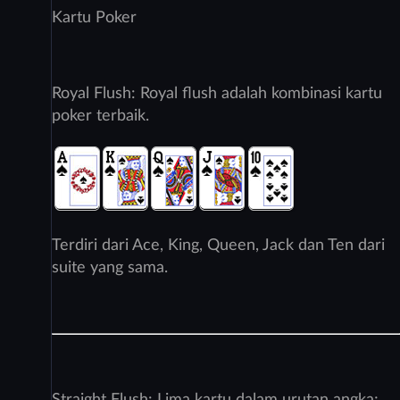
Kartu Poker
Royal Flush: Royal flush adalah kombinasi kartu
poker terbaik.
Terdiri dari Ace, King, Queen, Jack dan Ten dari
suite yang sama.
Straight Flush: Lima kartu dalam urutan angka;