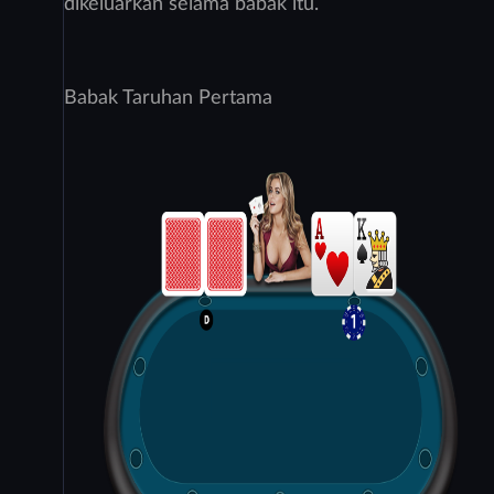
dikeluarkan selama babak itu.
Babak Taruhan Pertama