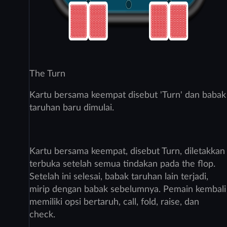
The Turn
Kartu bersama keempat disebut 'Turn' dan babak
taruhan baru dimulai.
Kartu bersama keempat, disebut Turn, diletakkan
terbuka setelah semua tindakan pada the flop.
Setelah ini selesai, babak taruhan lain terjadi,
mirip dengan babak sebelumnya. Pemain kembali
memiliki opsi bertaruh, call, fold, raise, dan
check.